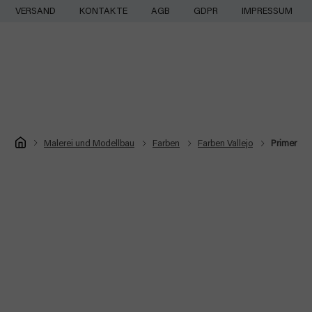
Zum
VERSAND
KONTAKTE
AGB
GDPR
IMPRESSUM
Inhalt
springen
Startseite
Malerei und Modellbau
Farben
Farben Vallejo
Primer