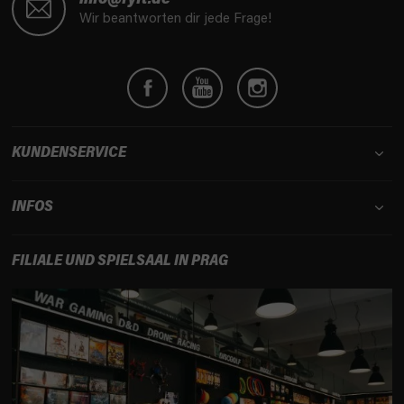
ß
Wir beantworten dir jede Frage!
z
e
i
l
e
KUNDENSERVICE
INFOS
FILIALE UND SPIELSAAL IN PRAG