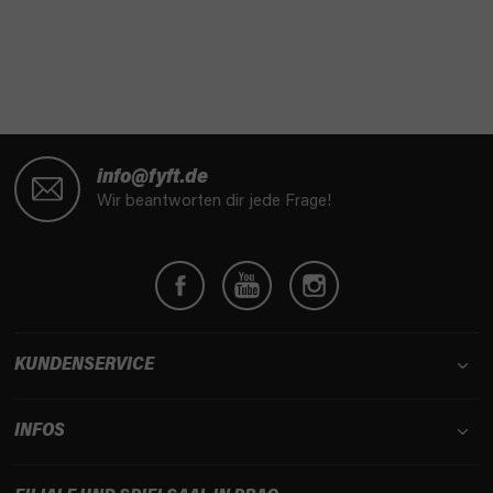
F
u
info@fyft.de
ß
Wir beantworten dir jede Frage!
z
e
i
l
e
KUNDENSERVICE
INFOS