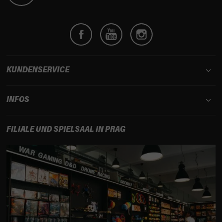
z
e
i
l
e
KUNDENSERVICE
INFOS
FILIALE UND SPIELSAAL IN PRAG