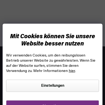
Mit Cookies können Sie unsere
Website besser nutzen
F
u
Wir verwenden Cookies, um den reibungslosen
info@fyft.de
ß
Betrieb unserer Website zu gewährleisten. Wenn Sie
Wir beantworten dir jede Frage!
z
auf der Website surfen, stimmen Sie deren
Verwendung zu. Mehr Informationen
hier
.
e
i
l
Einstellungen
e
KUNDENSERVICE