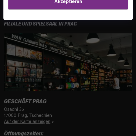
Akzeptieren
INFOS
FILIALE UND SPIELSAAL IN PRAG
GESCHÄFT PRAG
Osadni 35
17000 Prag, Tschechien
Auf der Karte anzeigen
Öffnungszeiten: