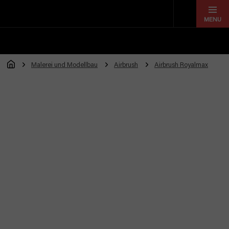
Zum
Inhalt
springen
Malerei und Modellbau
Airbrush
Airbrush Royalmax