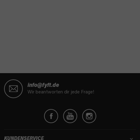
F
u
info@fyft.de
ß
Wir beantworten dir jede Frage!
z
e
i
l
e
KUNDENSERVICE