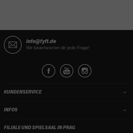
F
u
info@fyft.de
ß
Wir beantworten dir jede Frage!
z
e
i
l
e
KUNDENSERVICE
INFOS
FILIALE UND SPIELSAAL IN PRAG