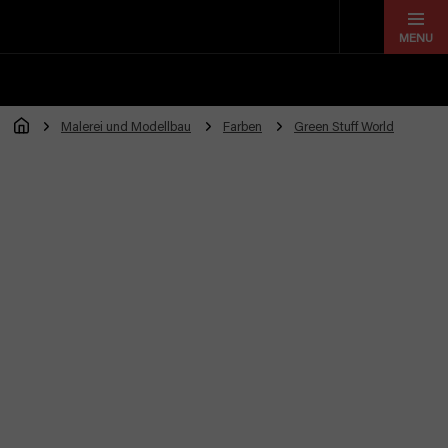
Zum
Inhalt
springen
Malerei und Modellbau
Farben
Green Stuff World