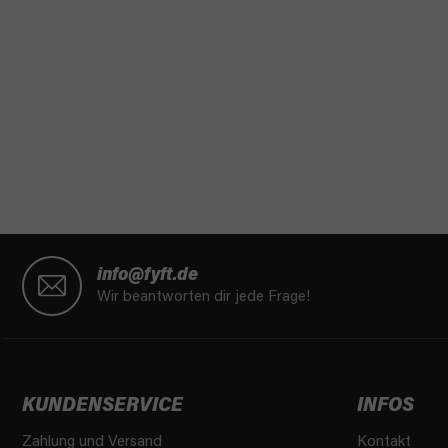
F
u
info@fyft.de
ß
Wir beantworten dir jede Frage!
z
e
i
l
KUNDENSERVICE
INFOS
e
Zahlung und Versand
Kontakt