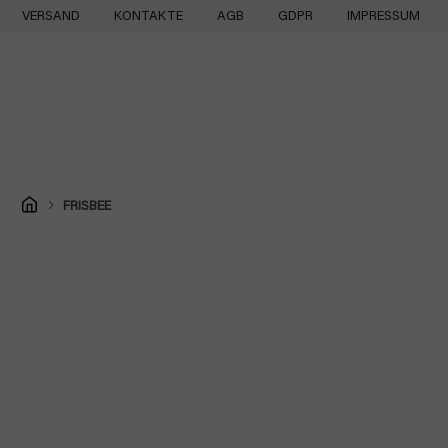
Zum
VERSAND
KONTAKTE
AGB
GDPR
IMPRESSUM
Inhalt
springen
Startseite
FRISBEE