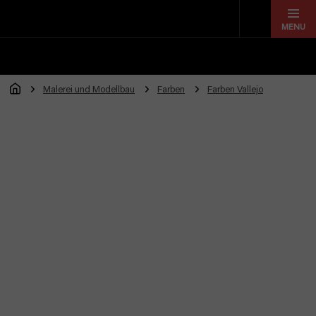
Zum
Inhalt
springen
Malerei und Modellbau
Farben
Farben Vallejo