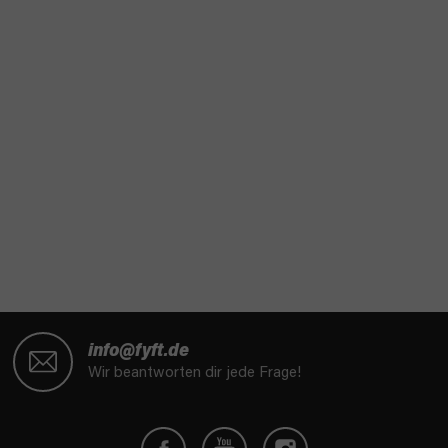
F
u
info@fyft.de
ß
Wir beantworten dir jede Frage!
z
e
i