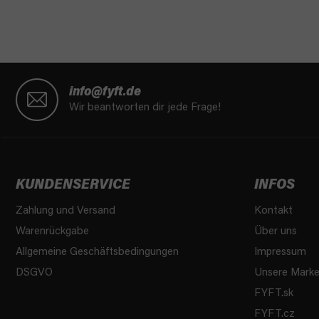
F
u
info@fyft.de
ß
Wir beantworten dir jede Frage!
z
e
i
l
KUNDENSERVICE
INFOS
e
Zahlung und Versand
Kontakt
Warenrückgabe
Über uns
Allgemeine Geschäftsbedingungen
Impressum
DSGVO
Unsere Mark
FYFT.sk
FYFT.cz