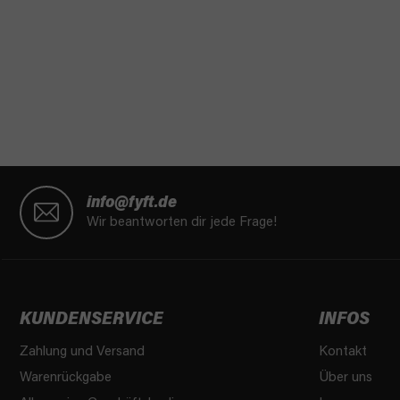
F
u
info@fyft.de
ß
Wir beantworten dir jede Frage!
z
e
i
l
KUNDENSERVICE
INFOS
e
Zahlung und Versand
Kontakt
Warenrückgabe
Über uns