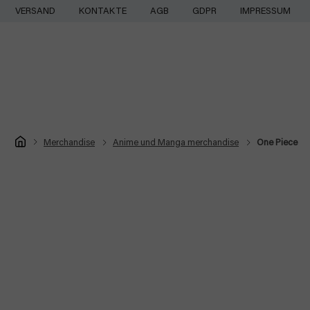
Zum
VERSAND
KONTAKTE
AGB
GDPR
IMPRESSUM
Inhalt
springen
Startseite
Merchandise
Anime und Manga merchandise
One Piece