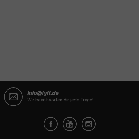
F
u
info@fyft.de
ß
Wir beantworten dir jede Frage!
z
e
i
l
e