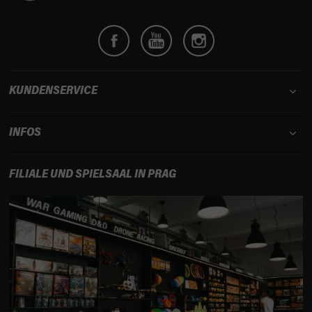
z
e
i
l
e
KUNDENSERVICE
INFOS
FILIALE UND SPIELSAAL IN PRAG