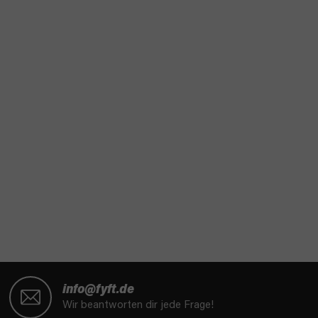
F
u
info@fyft.de
ß
Wir beantworten dir jede Frage!