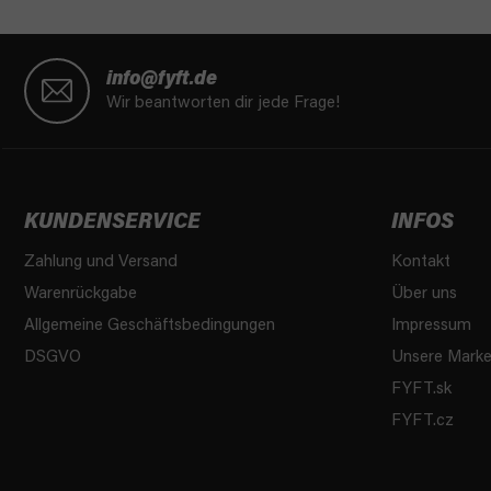
F
u
info@fyft.de
ß
Wir beantworten dir jede Frage!
z
e
i
l
KUNDENSERVICE
INFOS
e
Zahlung und Versand
Kontakt
Warenrückgabe
Über uns
Allgemeine Geschäftsbedingungen
Impressum
DSGVO
Unsere Mark
FYFT.sk
FYFT.cz