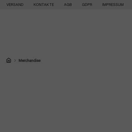
Zum
VERSAND
KONTAKTE
AGB
GDPR
IMPRESSUM
Inhalt
springen
Startseite
Merchandise