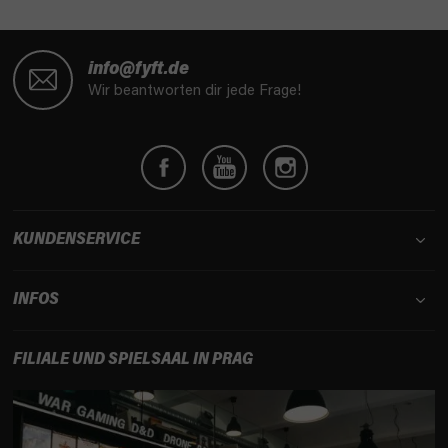
F
u
info@fyft.de
ß
Wir beantworten dir jede Frage!
z
e
i
l
e
KUNDENSERVICE
INFOS
FILIALE UND SPIELSAAL IN PRAG