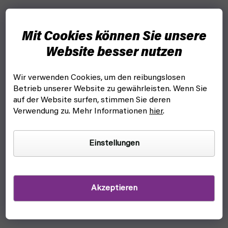
Mit Cookies können Sie unsere
Website besser nutzen
Wir verwenden Cookies, um den reibungslosen
Betrieb unserer Website zu gewährleisten. Wenn Sie
auf der Website surfen, stimmen Sie deren
Verwendung zu. Mehr Informationen
hier
.
Citadel Medium Layer Brush (pinsel)
auf lager, versandfertig
Einstellungen
7,70 €
In den Warenkorb
Ein hochwertiger Pinsel ist Ihr wichtigstes Werkzeug zum
Akzeptieren
Bemalen Ihrer Figuren. Art. Größe.