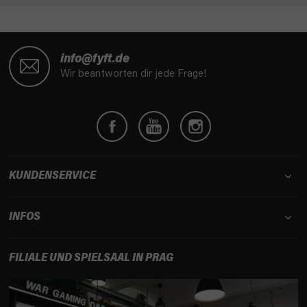
F
u
info@fyft.de
ß
Wir beantworten dir jede Frage!
z
e
i
l
e
KUNDENSERVICE
INFOS
FILIALE UND SPIELSAAL IN PRAG