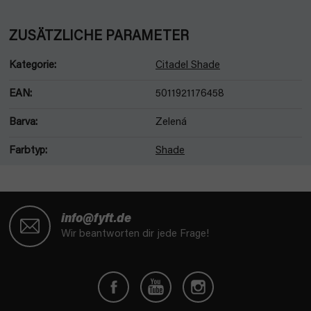
ZUSÄTZLICHE PARAMETER
Kategorie
:
Citadel Shade
EAN
:
5011921176458
Barva
:
Zelená
Farbtyp
:
Shade
F
u
info@fyft.de
ß
Wir beantworten dir jede Frage!
z
e
i
l