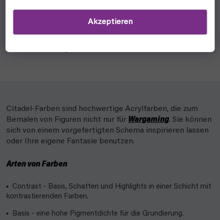
8,10 €
In den Warenkorb
Akzeptieren
Ein hochwertiger Pinsel ist Ihr wichtigstes Werkzeug zum
Bemalen Ihrer Figuren.Art.Größe.
Citadel-Farben sind hochwertige Acrylfarben, die zum
Bemalen von Figuren nicht nur für
Wargaming
. Sie können
sich von einem vorgefertigten Schema inspirieren lassen
oder Ihre eigene Fantasie benutzen.
Arten von Farben
Contrast - Basis, Schatten und Highlights in einer Schicht mit
kontrastierenden Farben.
Basis - eine hohe Pigmentdichte für die Grundierung.