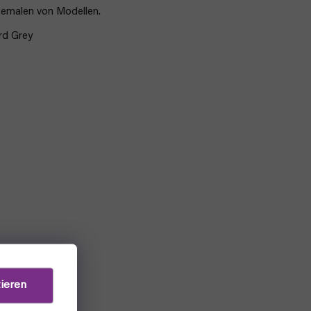
malen von Modellen.
rd Grey
ieren