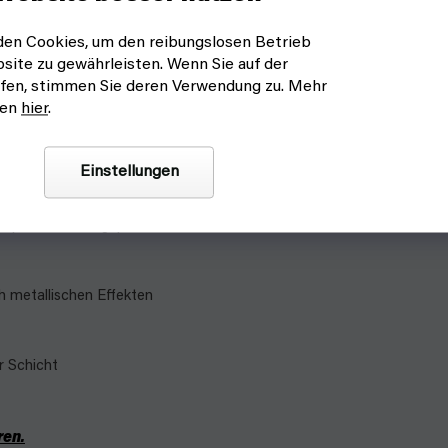
en Cookies, um den reibungslosen Betrieb
site zu gewährleisten. Wenn Sie auf der
fen, stimmen Sie deren Verwendung zu. Mehr
arben, die zum Bemalen von Figuren nicht nur für
nen
hier
.
Schema inspirieren lassen oder Ihre eigene Fantasie
Einstellungen
n (Base, Mid, High)
h metallischen Effekten
r Schicht
ren.