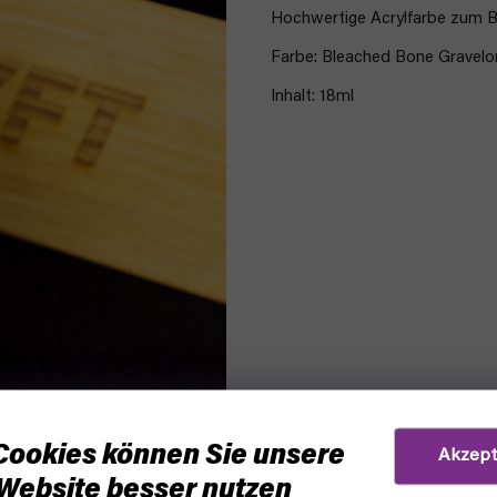
Hochwertige Acrylfarbe
zum Be
Farbe: Bleached Bone Gravelo
Inhalt: 18ml
Cookies können Sie unsere
Akzept
Website besser nutzen