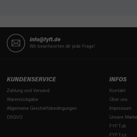
F
u
info@fyft.de
ß
Wir beantworten dir jede Frage!
z
e
i
l
KUNDENSERVICE
INFOS
e
Zahlung und Versand
Kontakt
Warenrückgabe
Über uns
Allgemeine Geschäftsbedingungen
Impressum
DSGVO
Unsere Mark
FYFT.sk
FYFT.cz