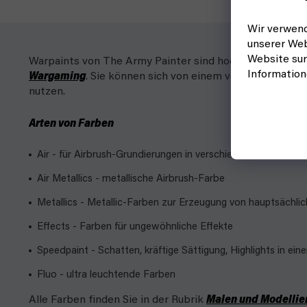
Wir verwend
unserer Web
Website sur
Warpaints von The Army Painter sind hochwertige Acrylf
Informatio
Wargaming
. Sie können sich von einem vorgefertigten 
nutzen.
Arten von Farben
Air - für Airbrush-Grundierungen in verschiedenen Farbtöne
Air Metallics - metallische Airbrush-Farbe
Metallics - Metallic-Farben zur Erzeugung von hauptsächlic
Effects - Farben für ungewöhnliche Effekte
Speedpaint - Schatten, kräftige Sättigung, Highlights in eine
Fluo - ultra leuchtende Farben
Alle Farben finden Sie in der Rubrik
Malen und Modellie