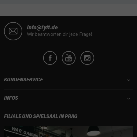
F
u
info@fyft.de
ß
Wir beantworten dir jede Frage!
z
e
i
l
e
KUNDENSERVICE
INFOS
FILIALE UND SPIELSAAL IN PRAG