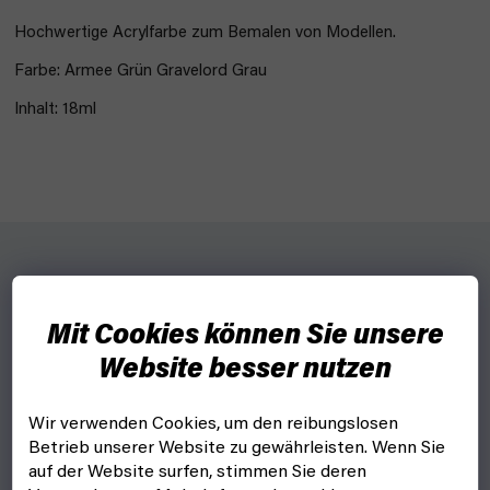
Hochwertige Acrylfarbe
zum Bemalen von Modellen.
Farbe: Armee Grün Gravelord Grau
Inhalt: 18ml
Warpaints von The Army Painter sind hochwertige
Acrylfarben, die zum Bemalen von Figuren nicht nur für
Mit Cookies können Sie unsere
Wargaming
. Sie können sich von einem vorgefertigten
Schema inspirieren lassen oder Ihre eigene Fantasie
Website besser nutzen
nutzen.
Wir verwenden Cookies, um den reibungslosen
Arten von Farben
Betrieb unserer Website zu gewährleisten. Wenn Sie
auf der Website surfen, stimmen Sie deren
Air - für Airbrush-Grundierungen in verschiedenen Farbtönen