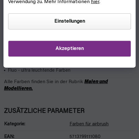
Verwendung zu. Mehr Informationen
hier
.
(Base, Mid, High)
Air Metallics - metallische Airbrush-Farbe
Einstellungen
Metallics - Metallic-Farben zur Erzeugung von hauptsächlich
metallischen Effekten
Effects - Farben für ungewöhnliche Effekte
Akzeptieren
Speedpaint - Schatten, kräftige Sättigung, Highlights in einer
Schicht
Fluo - ultra leuchtende Farben
Alle Farben finden Sie in der Rubrik
Malen und
Modellieren.
ZUSÄTZLICHE PARAMETER
Kategorie
:
Farben für airbrush
EAN
:
5713799111080