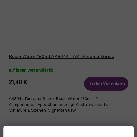
Resin Water 180ml AK8044 - AK Diorama Series
auf lager, versandfertig
21,40 €
In den Warenkorb
AK8044 Diorama Series Resin Water 180ml - 2-
Komponenten-Epoxidharz erzeugt Kristallwasser für
Miniaturen, Szenen, Vignetten usw.