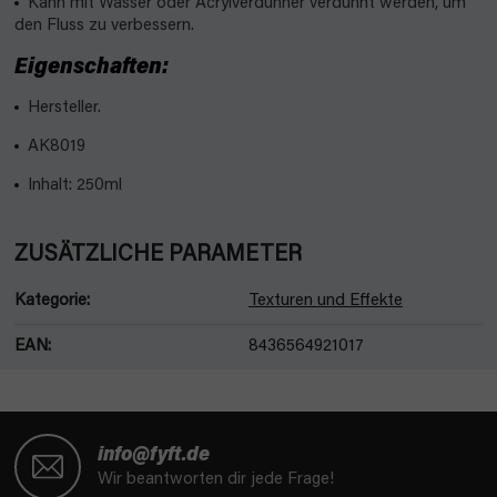
Kann mit Wasser oder Acrylverdünner verdünnt werden, um
den Fluss zu verbessern.
Eigenschaften:
Hersteller.
AK8019
Inhalt: 250ml
ZUSÄTZLICHE PARAMETER
Kategorie
:
Texturen und Effekte
EAN
:
8436564921017
F
u
info@fyft.de
ß
Wir beantworten dir jede Frage!