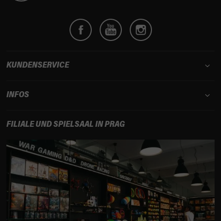
z
e
i
l
e
KUNDENSERVICE
INFOS
FILIALE UND SPIELSAAL IN PRAG