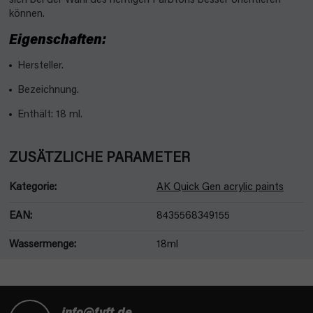
sich bei der Wahl des richtigen Farbtons besser orientieren
können.
Eigenschaften:
Hersteller.
Bezeichnung.
Enthält: 18 ml.
ZUSÄTZLICHE PARAMETER
Kategorie
:
AK Quick Gen acrylic paints
EAN
:
8435568349155
Wassermenge
:
18ml
F
u