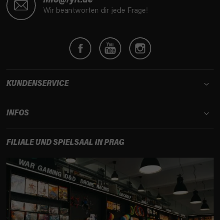
info@fyft.de
ß
Wir beantworten dir jede Frage!
z
e
i
l
e
KUNDENSERVICE
INFOS
FILIALE UND SPIELSAAL IN PRAG