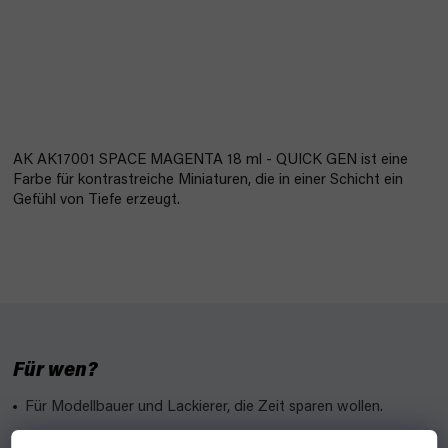
AK AK17001 SPACE MAGENTA 18 ml - QUICK GEN ist eine
Farbe für kontrastreiche Miniaturen, die in einer Schicht ein
Gefühl von Tiefe erzeugt.
Für wen?
Für Modellbauer und Lackierer, die Zeit sparen wollen.
Und warum?