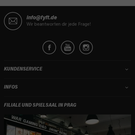
F
u
info@fyft.de
ß
Wir beantworten dir jede Frage!
z
e
i
l
e
KUNDENSERVICE
INFOS
FILIALE UND SPIELSAAL IN PRAG