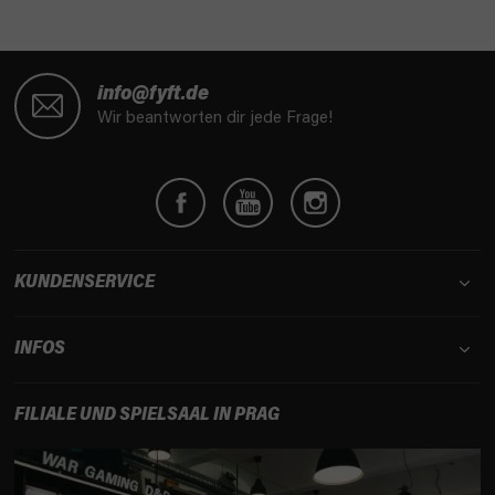
F
u
info@fyft.de
ß
Wir beantworten dir jede Frage!
z
e
i
l
e
KUNDENSERVICE
INFOS
FILIALE UND SPIELSAAL IN PRAG