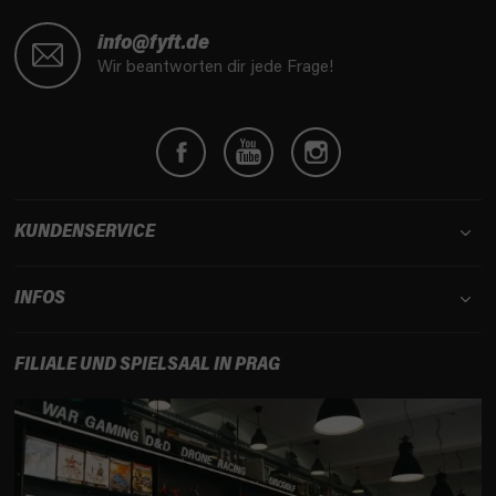
F
u
info@fyft.de
ß
Wir beantworten dir jede Frage!
z
e
i
l
e
KUNDENSERVICE
INFOS
FILIALE UND SPIELSAAL IN PRAG