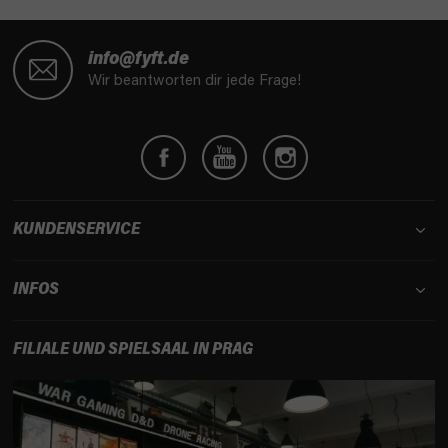
F
u
info@fyft.de
ß
Wir beantworten dir jede Frage!
z
e
i
l
e
KUNDENSERVICE
INFOS
FILIALE UND SPIELSAAL IN PRAG