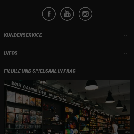
e
i
l
e
KUNDENSERVICE
INFOS
FILIALE UND SPIELSAAL IN PRAG