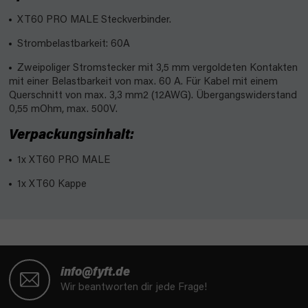
XT60 PRO MALE Steckverbinder.
Strombelastbarkeit: 60A
Zweipoliger Stromstecker mit 3,5 mm vergoldeten Kontakten
mit einer Belastbarkeit von max. 60 A. Für Kabel mit einem
Querschnitt von max. 3,3 mm2 (12AWG). Übergangswiderstand
0,55 mOhm, max. 500V.
Verpackungsinhalt:
1x XT60 PRO MALE
1x XT60 Kappe
F
u
info@fyft.de
ß
Wir beantworten dir jede Frage!
z