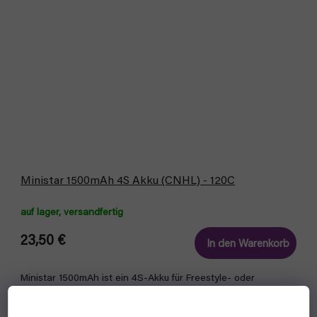
Ministar 1500mAh 4S Akku (CNHL) - 120C
auf lager, versandfertig
23,50 €
In den Warenkorb
Ministar 1500mAh ist ein 4S-Akku für Freestyle- oder
Wettbewerbsflüge.