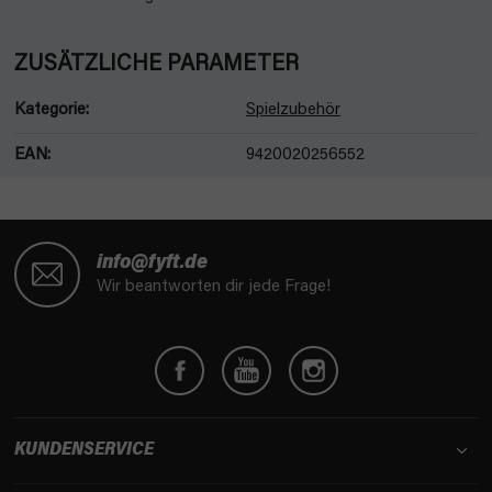
ZUSÄTZLICHE PARAMETER
Kategorie
:
Spielzubehör
EAN
:
9420020256552
F
u
info@fyft.de
ß
Wir beantworten dir jede Frage!
z
e
i
l
e
KUNDENSERVICE