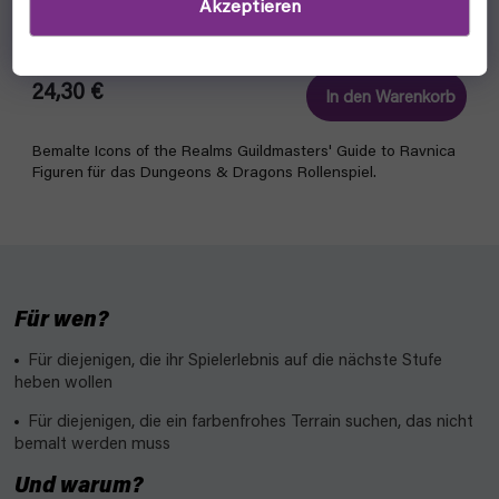
Akzeptieren
Two
auf lager, versandfertig
24,30 €
In den Warenkorb
Bemalte Icons of the Realms Guildmasters' Guide to Ravnica
Figuren für das Dungeons & Dragons Rollenspiel.
Für wen?
Für diejenigen, die ihr Spielerlebnis auf die nächste Stufe
heben wollen
Für diejenigen, die ein farbenfrohes Terrain suchen, das nicht
bemalt werden muss
Und warum?