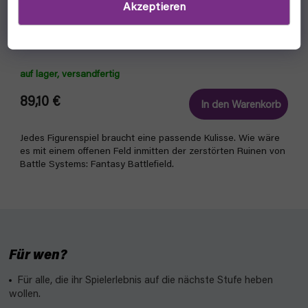
Akzeptieren
Battle Systems: Fantasy Battlefield
auf lager, versandfertig
89,10 €
In den Warenkorb
Jedes Figurenspiel braucht eine passende Kulisse. Wie wäre
es mit einem offenen Feld inmitten der zerstörten Ruinen von
Battle Systems: Fantasy Battlefield.
Für wen?
Für alle, die ihr Spielerlebnis auf die nächste Stufe heben
wollen.