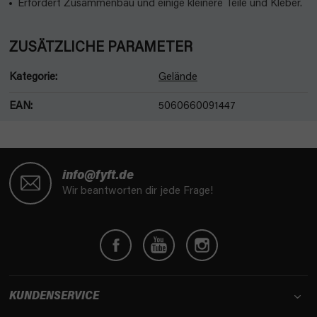
Erfordert Zusammenbau und einige kleinere Teile und Kleber.
ZUSÄTZLICHE PARAMETER
Kategorie
:
Gelände
EAN
:
5060660091447
F
u
info@fyft.de
ß
Wir beantworten dir jede Frage!
z
e
i
l
e
KUNDENSERVICE