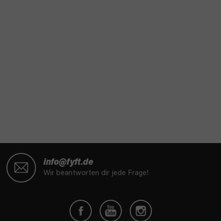
F
u
info@fyft.de
ß
Wir beantworten dir jede Frage!
z
e
i
l