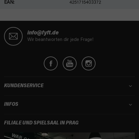
EAN
:
4251715403372
F
u
info@fyft.de
ß
Wir beantworten dir jede Frage!
z
e
i
l
e
KUNDENSERVICE
INFOS
FILIALE UND SPIELSAAL IN PRAG