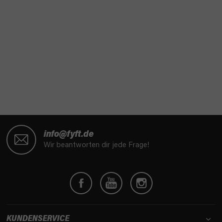
F
u
info@fyft.de
ß
Wir beantworten dir jede Frage!
z
e
i
l
e
KUNDENSERVICE