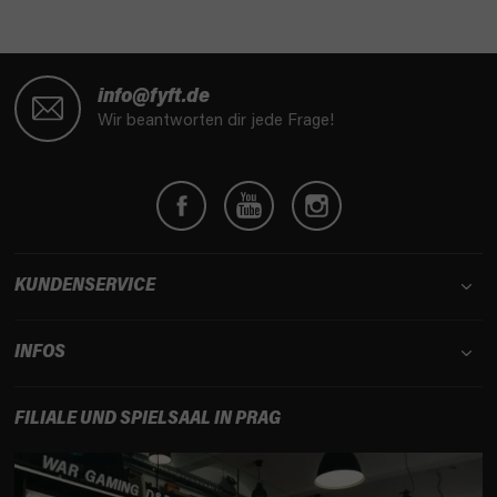
F
u
info@fyft.de
ß
Wir beantworten dir jede Frage!
z
e
i
l
e
KUNDENSERVICE
INFOS
FILIALE UND SPIELSAAL IN PRAG