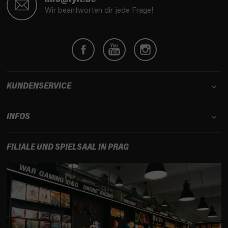
ß
Wir beantworten dir jede Frage!
z
e
i
l
e
KUNDENSERVICE
INFOS
FILIALE UND SPIELSAAL IN PRAG