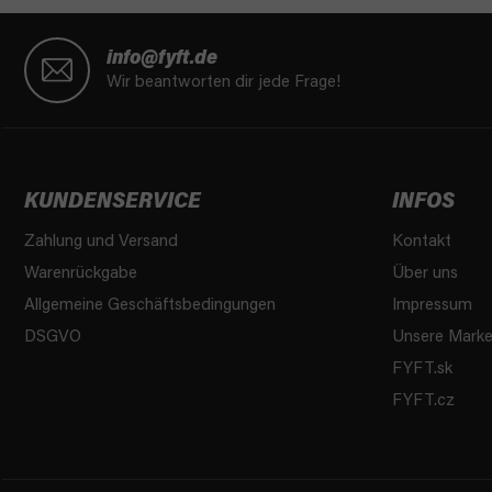
F
u
info@fyft.de
ß
Wir beantworten dir jede Frage!
z
e
i
l
KUNDENSERVICE
INFOS
e
Zahlung und Versand
Kontakt
Warenrückgabe
Über uns
Allgemeine Geschäftsbedingungen
Impressum
DSGVO
Unsere Mark
FYFT.sk
FYFT.cz