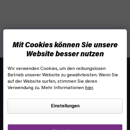
Mit Cookies können Sie unsere
Website besser nutzen
F
u
Wir verwenden Cookies, um den reibungslosen
info@fyft.de
ß
Betrieb unserer Website zu gewährleisten. Wenn Sie
Wir beantworten dir jede Frage!
z
auf der Website surfen, stimmen Sie deren
Verwendung zu. Mehr Informationen
hier
.
e
i
l
Einstellungen
e
KUNDENSERVICE