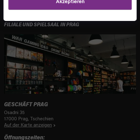
Akzeptieren
INFOS
FILIALE UND SPIELSAAL IN PRAG
GESCHÄFT PRAG
Osadni 35
17000 Prag, Tschechien
Auf der Karte anzeigen
Öffnungszeiten: