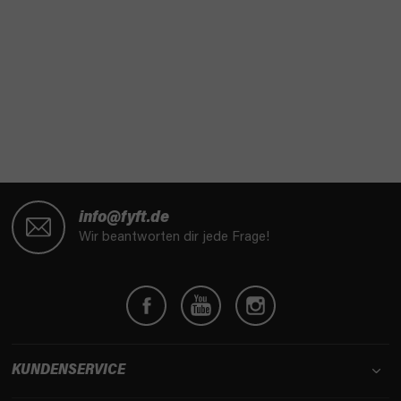
F
u
info@fyft.de
ß
Wir beantworten dir jede Frage!
z
e
i
l
e
KUNDENSERVICE