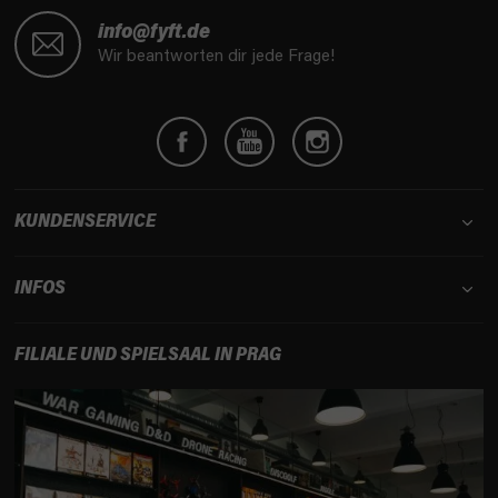
F
u
info@fyft.de
ß
Wir beantworten dir jede Frage!
z
e
i
l
e
KUNDENSERVICE
INFOS
FILIALE UND SPIELSAAL IN PRAG