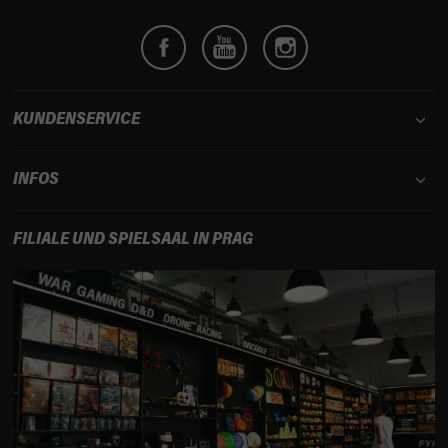
e
i
l
e
KUNDENSERVICE
INFOS
FILIALE UND SPIELSAAL IN PRAG