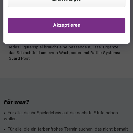
Battle Systems: Guard Post
auf lager, versandfertig
Akzeptieren
12,90 €
In den Warenkorb
Jedes Figurenspiel braucht eine passende Kulisse. Ergänze
das Schlachtfeld um einen Wachposten mit Battle Systems:
Guard Post.
Für wen?
Für alle, die ihr Spielerlebnis auf die nächste Stufe heben
wollen.
Für alle, die ein farbenfrohes Terrain suchen, das nicht bemalt