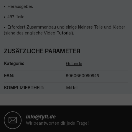
Herausgeber.
497 Teile
Erfordert Zusammenbau und einige kleinere Teile und Kleber
(siehe das englische Video
Tutorial
).
ZUSÄTZLICHE PARAMETER
Kategorie
:
Gelände
EAN
:
5060660090945
KOMPLIZIERTHEIT
:
Mittel
F
u
info@fyft.de
ß
Wir beantworten dir jede Frage!
z