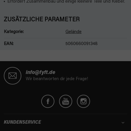
Erfordert Zusammenbau und einige kleinere Teile und Kleber.
ZUSÄTZLICHE PARAMETER
Kategorie
:
Gelände
EAN
:
5060660091348
F
u
info@fyft.de
ß
Wir beantworten dir jede Frage!
z
e
i
l
e
KUNDENSERVICE