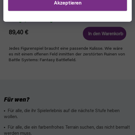
Akzeptieren
Battle Systems: Fantasy Battlefield
auf lager, versandfertig
89,40 €
In den Warenkorb
Jedes Figurenspiel braucht eine passende Kulisse. Wie wäre
es mit einem offenen Feld inmitten der zerstörten Ruinen von
Battle Systems: Fantasy Battlefield.
Für wen?
Für alle, die ihr Spielerlebnis auf die nächste Stufe heben
wollen.
Für alle, die ein farbenfrohes Terrain suchen, das nicht bemalt
werden muss.