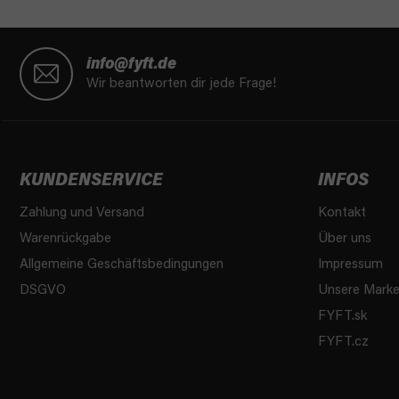
F
u
info@fyft.de
ß
Wir beantworten dir jede Frage!
z
e
i
l
KUNDENSERVICE
INFOS
e
Zahlung und Versand
Kontakt
Warenrückgabe
Über uns
Allgemeine Geschäftsbedingungen
Impressum
DSGVO
Unsere Mark
FYFT.sk
FYFT.cz