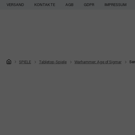
Zum
VERSAND
KONTAKTE
AGB
GDPR
IMPRESSUM
Inhalt
springen
Startseite
SPIELE
Tabletop-Spiele
Warhammer: Age of Sigmar
Se