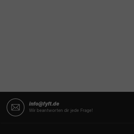
F
u
info@fyft.de
ß
Wir beantworten dir jede Frage!
z
e
i