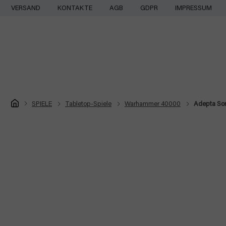
Zum
VERSAND
KONTAKTE
AGB
GDPR
IMPRESSUM
Inhalt
springen
Startseite
SPIELE
Tabletop-Spiele
Warhammer 40000
Adepta Sor