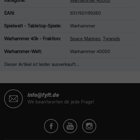
Kategorie
:
Warhammer 40000
EAN
:
5011921199280
Spielwelt - Tabletop-Spiele
:
Warhammer
Warhammer 40k - Fraktion
:
Space Marines
,
Tyranids
Warhammer-Welt
:
Warhammer 40000
Dieser Artikel ist leider ausverkauft…
F
u
info@fyft.de
ß
Wir beantworten dir jede Frage!
z
e
i
l
e