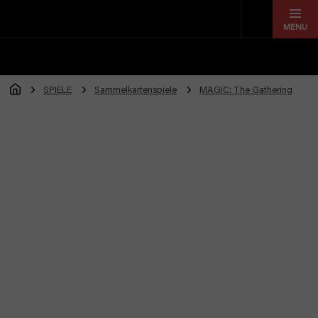
Zum
Inhalt
springen
SPIELE
Sammelkartenspiele
MAGIC: The Gathering