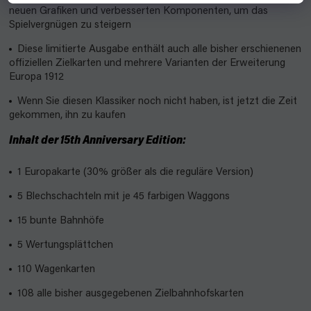
neuen Grafiken und verbesserten Komponenten, um das
Spielvergnügen zu steigern
Diese limitierte Ausgabe enthält auch alle bisher erschienenen
offiziellen Zielkarten und mehrere Varianten der Erweiterung
Europa 1912
Wenn Sie diesen Klassiker noch nicht haben, ist jetzt die Zeit
gekommen, ihn zu kaufen
Inhalt der 15th Anniversary Edition:
1 Europakarte (30% größer als die reguläre Version)
5 Blechschachteln mit je 45 farbigen Waggons
15 bunte Bahnhöfe
5 Wertungsplättchen
110 Wagenkarten
108 alle bisher ausgegebenen Zielbahnhofskarten