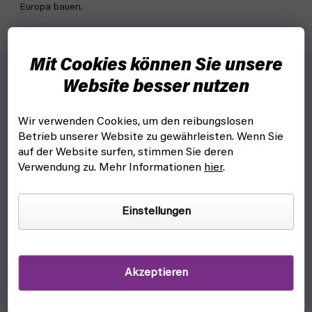
Europa bauen.
Mit Cookies können Sie unsere
Website besser nutzen
Für wen?
Wir verwenden Cookies, um den reibungslosen
Für die ganze Familie - von kleinen Kindern bis zu großen
Betrieb unserer Website zu gewährleisten. Wenn Sie
Erwachsenen
auf der Website surfen, stimmen Sie deren
Für alle Zug-um-Zug-Fans
Verwendung zu. Mehr Informationen
hier
.
Für alle, die etwas Besonderes wollen
Einstellungen
Und warum?
Diese Version von Zug um Zug, bitte! Europe feiert Jahre
aufregender Zugabenteuer, die viele Familien und Freunde auf
der ganzen Welt erlebt haben
Akzeptieren
Den aufwändigen Zugminiaturen wurde besondere
Aufmerksamkeit gewidmet, zusammen mit wunderschönen