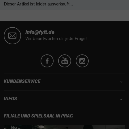
Dieser Artikel ist leider ausverkauft…
F
u
info@fyft.de
ß
Wir beantworten dir jede Frage!
z
e
i
l
e
KUNDENSERVICE
INFOS
FILIALE UND SPIELSAAL IN PRAG