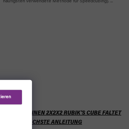
häufigsten verwendete Methode für Speedcubing). ...
ieren
WIE MAN EINEN 2X2X2 RUBIK'S CUBE FALTET
- DIE EINFACHSTE ANLEITUNG