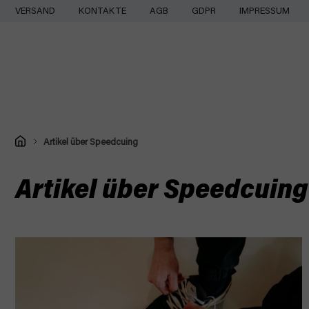
Zum
VERSAND
KONTAKTE
AGB
GDPR
IMPRESSUM
Inhalt
springen
Startseite
Artikel über Speedcuing
Artikel über Speedcuing
L
i
s
t