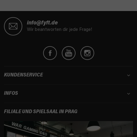
F
u
info@fyft.de
ß
Wir beantworten dir jede Frage!
z
e
i
l
e
KUNDENSERVICE
INFOS
FILIALE UND SPIELSAAL IN PRAG