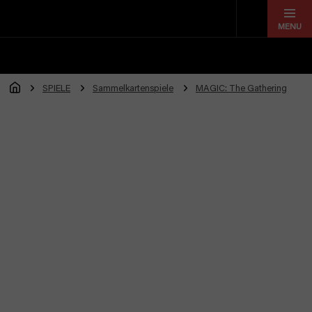
Zum
Inhalt
springen
SPIELE
Sammelkartenspiele
MAGIC: The Gathering