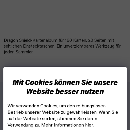
Dragon Shield-Kartenalbum für 160 Karten. 20 Seiten mit
seitlichen Einstecktaschen. Ein unverzichtbares Werkzeug für
jeden Sammler.
Mit Cookies können Sie unsere
Website besser nutzen
Für wen?
Wir verwenden Cookies, um den reibungslosen
Für Gamer und Kartensammler.
Betrieb unserer Website zu gewährleisten. Wenn Sie
auf der Website surfen, stimmen Sie deren
Eigenschaften:
Verwendung zu. Mehr Informationen
hier
.