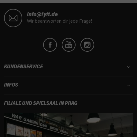
F
u
info@fyft.de
ß
Wir beantworten dir jede Frage!
z
e
i
l
e
KUNDENSERVICE
INFOS
FILIALE UND SPIELSAAL IN PRAG