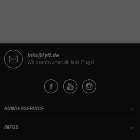
F
u
info@fyft.de
ß
Wir beantworten dir jede Frage!
z
e
i
l
e
KUNDENSERVICE
INFOS