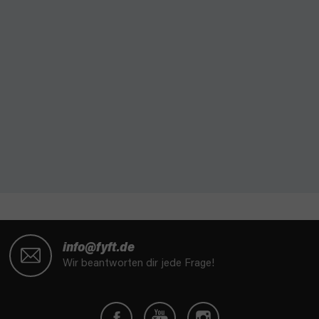
F
u
info@fyft.de
ß
Wir beantworten dir jede Frage!
z
e
i