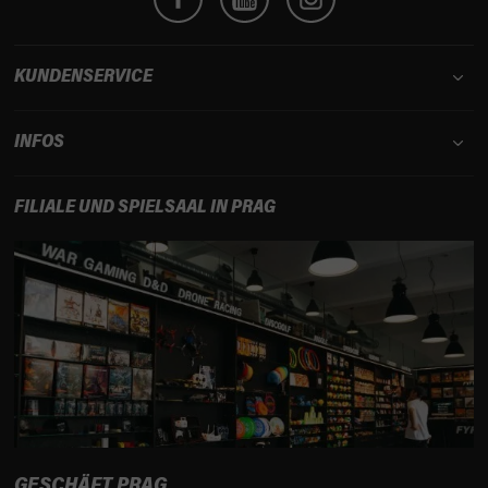
l
e
KUNDENSERVICE
INFOS
FILIALE UND SPIELSAAL IN PRAG
GESCHÄFT PRAG