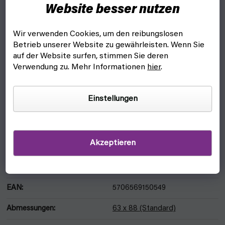
Website besser nutzen
Sie passen für Karten in Standardgröße wie Pokemon, Magic:
the Gathering, Yu-Gi-Oh und mehr.
Wir verwenden Cookies, um den reibungslosen
Merkmale:
Betrieb unserer Website zu gewährleisten. Wenn Sie
auf der Website surfen, stimmen Sie deren
Doppelte matte Oberfläche.
Verwendung zu. Mehr Informationen
hier
.
Hersteller.
Größe: 63 x 88 mm
Einstellungen
100 Stück pro Packung
Akzeptieren
ZUSÄTZLICHE PARAMETER
Kategorie
:
Dragon Shield Kartenhüllen
EAN
:
5706569150549
Abmessungen
:
63 x 88 (Standard)