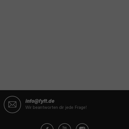
F
u
info@fyft.de
ß
Wir beantworten dir jede Frage!
z
e
i